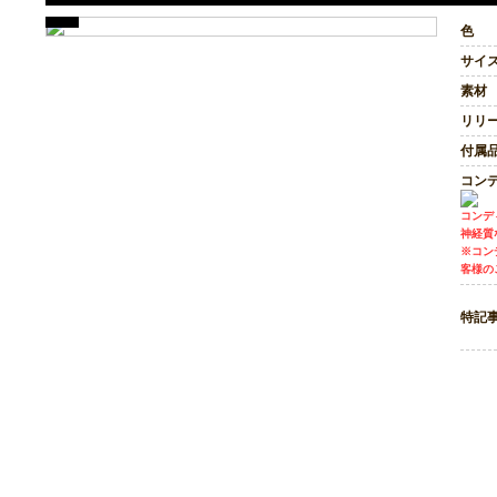
色
サイ
素材
リリ
付属
コン
コンデ
神経質
※コン
客様の
特記
TOP