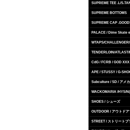
SUPREME TEE .L/S.TA
SUPREME BOTTOMS
SUPREME CAP .GOOD
PALACE / Dime Skate e
WTAPS/CHALLENGER
TENDERLOIN/ATLAST/
CdG / FCRB / GOD XXX 
APE / STUSSY / G-SHO
Subculture / SD / アメ
WACKOMARIA /HYS/N(
SHOES / シューズ
OUTDOOR / アウトド
STREET / ストリート