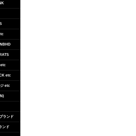
NK
S
tc
/NBHD
RATS
etc
CK etc
カジ etc
N)
アブランド
ブランド