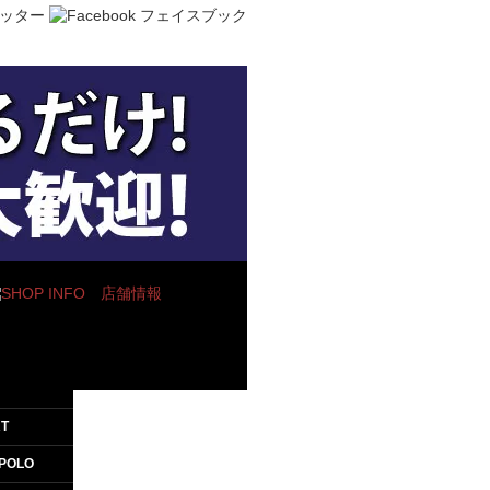
T
.POLO